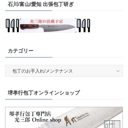
石川/富山/愛知 出張包丁研ぎ
カテゴリー
カ
テ
ゴ
リ
堺孝行包丁オンラインショップ
ー