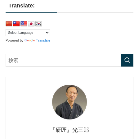
Translate:
Powered by
Translate
『研匠』光三郎