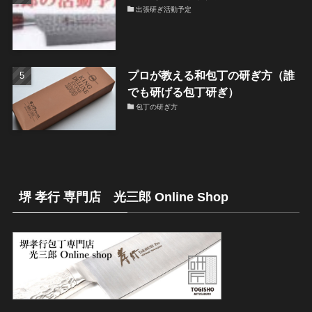
出張研ぎ活動予定
プロが教える和包丁の研ぎ方（誰
でも研げる包丁研ぎ）
包丁の研ぎ方
堺 孝行 専門店 光三郎 Online Shop