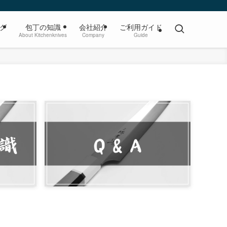
グ
包丁の知識
会社紹介
ご利用ガイド
About Kitchenknives
Company
Guide