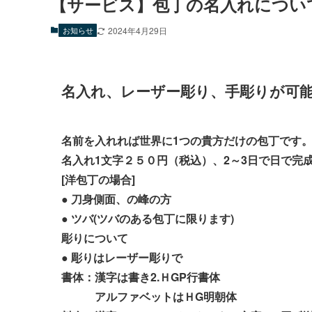
【サービス】包丁の名入れについ
お知らせ
2024年4月29日
名入れ、レーザー彫り、手彫りが可
名前を入れれば世界に1つの貴方だけの包丁です
名入れ1文字２５０円（税込）、2～3日で日で完
[洋包丁の場合]
●
刀身側面、の峰の方
●
ツバ(
ツバのある包丁に限ります)
彫りについて
●
彫りはレーザー彫りで
書体：漢字は書き2.ＨGP行書体
アルファベットはＨG明朝体