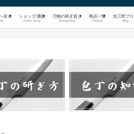
へ戻る
ショップ/通販
刃物の研ぎ直し
商品一覧
光三郎ブロ
me
Online Shop
Sharpening
Product
Blog