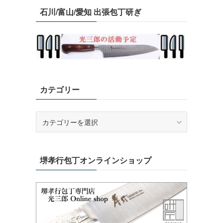
石川/富山/愛知 出張包丁研ぎ
カテゴリー
カ
テ
ゴ
リ
堺孝行包丁オンラインショップ
ー