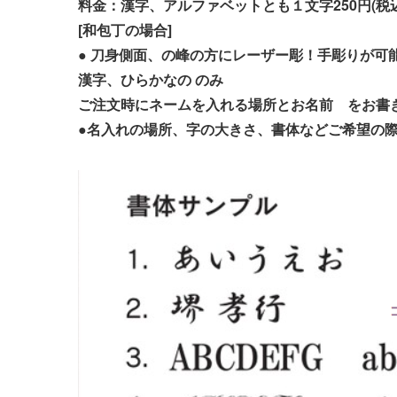
料金：漢字、アルファベットとも１文字250
円(
税
[
和包丁の場合]
●
刀身側面、の峰の方にレーザー彫！手彫りが可
漢字、ひらかなの
のみ
ご注文時にネームを入れる場所とお名前 をお書
●名入れの場所、字の大きさ、書体などご希望の